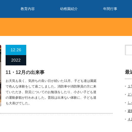
教育内容
幼稚園紹介
年間行事
12.26
2022
最
11・12月の出来事
お天気も良く、気持ちの良い日が続いた11月、子ども達は園庭
１
で色んな体験をして過ごしました。消防車や消防隊員の方に来
ていただき、防災についてのお勉強をしたり、小さい子ども達
ど
の運動参観が行われました。普段は出来ない体験に、子ども達
し
も大喜びでした。
避
４