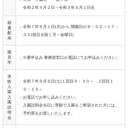
令和２年４月２日～令和３年４月１日生
願
令和７年９月１日(月)から 開園日の９：００～１７：
書
配
００(祝日を除く月～金曜日)
布
園
見
※要申込み 事務室窓口か電話にてお申込みください。
学
体
令和７年９月６日(土)１回目９：３０～ ２回目１
験
入
０：１５～
園
入
お電話でお申し込みください。
園
入園説明会当日に専願で入園をご希望された方には、
説
明
予約票をお渡しいたします。
会