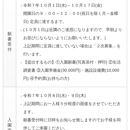
令和７年１０月１日(水)～１０月１７日(金)
開園日の９：００～１２：００(祝日を除く月～金曜
日) 定員に達するまで。
(１０月１日は近隣のご迷惑になりますので、早朝より
願
お並びにならないようにお願いいたします。)
書
受
上記期間に定員に達していない場合は「２次募集」を
付
行います。
【提出するもの】①入園願書(写真添付・押印) ②生活
調査書 ③入園準備金(30,000円)・施設設備費(10,000
円) ④予約票(お持ちの方)
令和７年１０月８日(水)・９日(木)
上記期間にお一人様５分程度の面接をさせていただき
ます。
入
願書受付時に日時をお知らせ致しますのでお子様を同
園
伴してご来園ください。