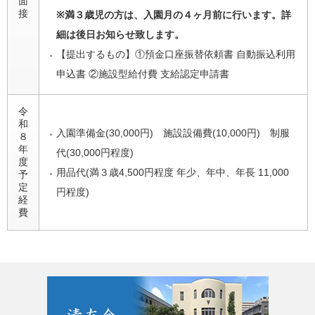
面
接
※満３歳児の方は、入園月の４ヶ月前に行います。詳
細は後日お知らせ致します。
【提出するもの】①預金口座振替依頼書 自動振込利用
申込書 ②施設型給付費 支給認定申請書
令
和
入園準備金(30,000円) 施設設備費(10,000円) 制服
８
年
代(30,000円程度)
度
用品代(満３歳4,500円程度 年少、年中、年長 11,000
予
定
円程度)
経
費