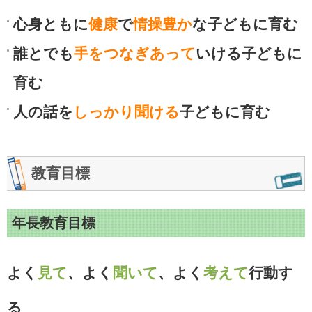
心身ともに
健康
で
情操豊か
な子どもに育む
誰とでも
手をつなぎあって
いける子どもに
育む
人の話を
しっかり聞ける
子どもに育む
教育目標
年長教育目標
よく
見て
、よく
聞いて
、よく
考えて
行動す
る