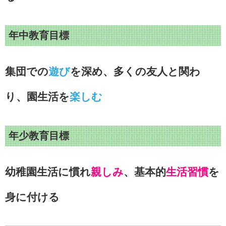
年中教育目標
集団での
遊び
を深め、多くの友人と関わ
り、園生活を
楽しむ
年少教育目標
幼稚園生活に慣れ
親しみ
、基本的
生活習慣
を
身に付ける