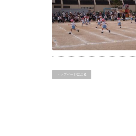
トップページに戻る