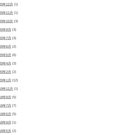
20年12月
(1)
20年11月
(1)
20年10月
(3)
20年9月
(3)
20年7月
(3)
20年6月
(2)
20年5月
(6)
20年4月
(3)
20年2月
(2)
20年1月
(12)
19年11月
(1)
19年9月
(5)
19年7月
(7)
19年5月
(5)
18年9月
(1)
18年5月
(2)