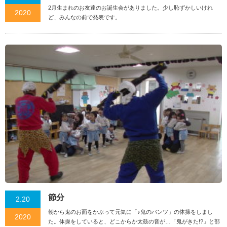
2月生まれのお友達のお誕生会がありました。少し恥ずかしいけれ
2020
ど、みんなの前で発表です。
節分
2.20
朝から鬼のお面をかぶって元気に「♪鬼のパンツ」の体操をしまし
2020
た。体操をしていると、どこからか太鼓の音が…「鬼がきた!?」と部