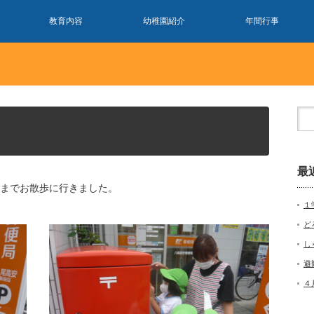
教育内容
幼稚園紹介
年間行事
最
局までお散歩に行きました。
１
ど
し
避
４